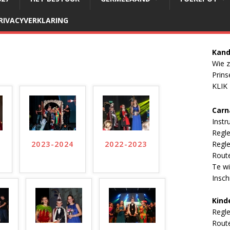
RIVACYVERKLARING
Kand
Wie z
Prins
KLIK
Carn
Instr
Regl
5
2023-2024
2022-2023
Regle
Rout
Te wi
Inschr
Kind
Regl
Rout