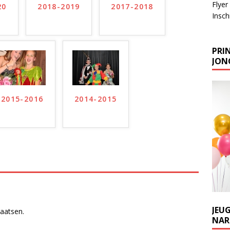
Flyer
20
2018-2019
2017-2018
Inschr
PRIN
JONG
2015-2016
2014-2015
JEU
laatsen.
NARR