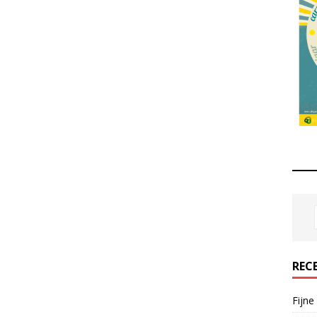
REC
Fijne