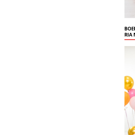
BOE
RIA 