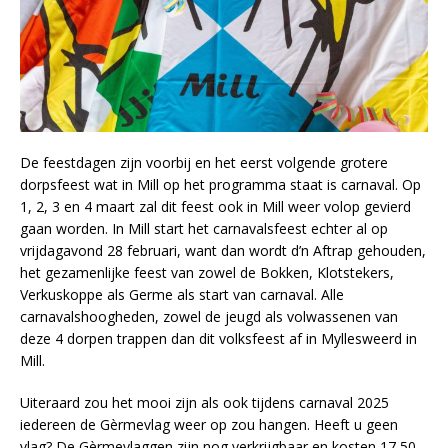
De feestdagen zijn voorbij en het eerst volgende grotere
dorpsfeest wat in Mill op het programma staat is carnaval. Op
1, 2, 3 en 4 maart zal dit feest ook in Mill weer volop gevierd
gaan worden. In Mill start het carnavalsfeest echter al op
vrijdagavond 28 februari, want dan wordt d’n Aftrap gehouden,
het gezamenlijke feest van zowel de Bokken, Klotstekers,
Verkuskoppe als Germe als start van carnaval. Alle
carnavalshoogheden, zowel de jeugd als volwassenen van
deze 4 dorpen trappen dan dit volksfeest af in Myllesweerd in
Mill.
Uiteraard zou het mooi zijn als ook tijdens carnaval 2025
iedereen de Gèrmevlag weer op zou hangen. Heeft u geen
vlag? De Gèrmevlaggen zijn nog verkrijgbaar en kosten 17,50