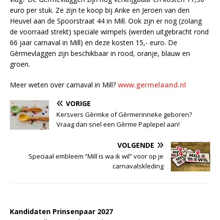
euro per stuk. Ze zijn te koop bij Anke en Jeroen van den
Heuvel aan de Spoorstraat 44 in Mill. Ook zijn er nog (zolang
de voorraad strekt) speciale wimpels (werden uitgebracht rond
66 jaar carnaval in Mill) en deze kosten 15,- euro. De
Gèrmevlaggen zijn beschikbaar in rood, oranje, blauw en
groen.
Meer weten over carnaval in Mill?
www.germelaand.nl
VORIGE
Kersvers Gèrmke of Gèrmerinneke geboren?
Vraag dan snel een Gèrme Paplepel aan!
VOLGENDE
Speciaal embleem “Mill is wa ik wil” voor op je
carnavalskleding
Kandidaten Prinsenpaar 20
2
7