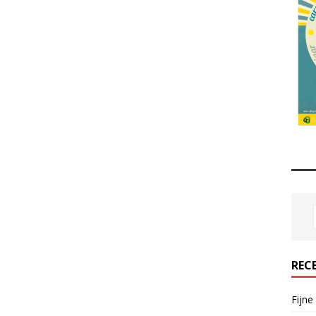
REC
Fijne