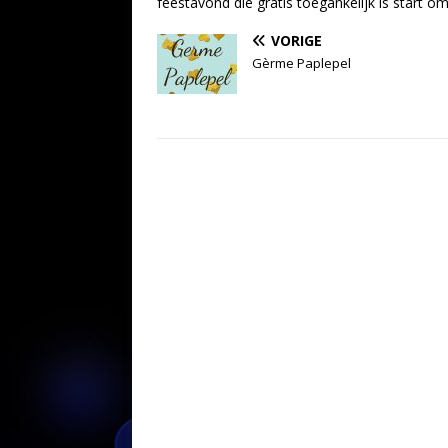
feestavond die gratis toegankelijk is start om
VORIGE
Gèrme Paplepel