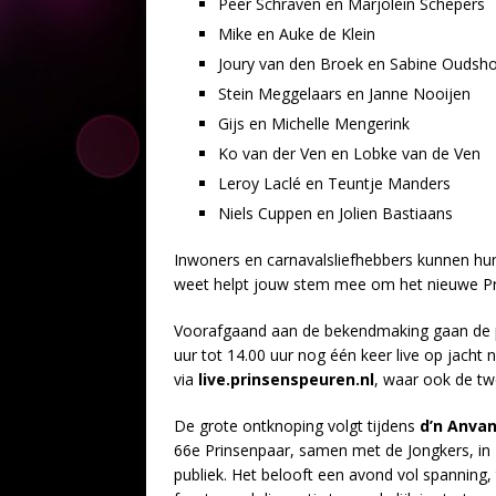
Peer Schraven en Marjolein Schepers
Mike en Auke de Klein
Joury van den Broek en Sabine Oudsh
Stein Meggelaars en Janne Nooijen
Gijs en Michelle Mengerink
Ko van der Ven en Lobke van de Ven
Leroy Laclé en Teuntje Manders
Niels Cuppen en Jolien Bastiaans
Inwoners en carnavalsliefhebbers kunnen hun
weet helpt jouw stem mee om het nieuwe Pri
Voorafgaand aan de bekendmaking gaan de 
uur tot 14.00 uur nog één keer live op jacht 
via
live.prinsenspeuren.nl
, waar ook de twe
De grote ontknoping volgt tijdens
d’n Anva
66e Prinsenpaar, samen met de Jongkers, in
publiek. Het belooft een avond vol spanning, 