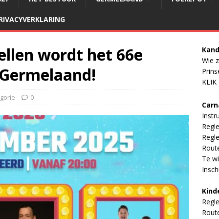
RIVACYVERKLARING
tellen wordt het 66e
Kand
Wie z
t Germelaand!
Prins
KLIK
gorie
0
Carn
Instr
Regl
Regle
Rout
Te wi
Inschr
Kind
Regl
Rout