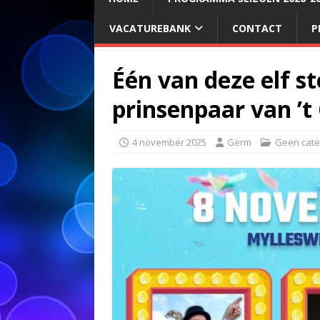
VACATUREBANK
CONTACT
P
Één van deze elf s
prinsenpaar van ’
4 november 2025
Germ
Geen cate