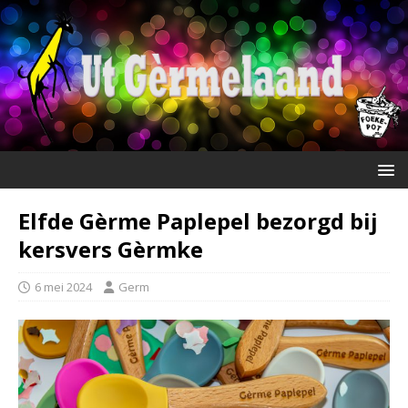
Elfde Gèrme Paplepel bezorgd bij
kersvers Gèrmke
6 mei 2024
Germ