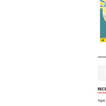
REC
Fijne