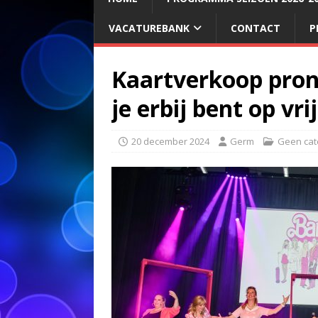
VACATUREBANK
CONTACT
P
Kaartverkoop pronk
je erbij bent op vr
20 december 2024
Germ
Geen cat