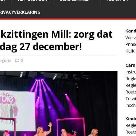
RIVACYVERKLARING
zittingen Mill: zorg dat
Kand
Wie z
ijdag 27 december!
Prins
KLIK
egorie
0
Carn
Instr
Regl
Regle
Rout
Te wi
Inschr
Kind
Regl
Rout