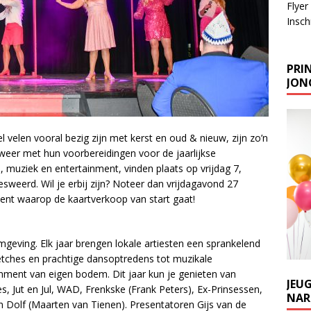
Flyer
Inschr
PRIN
JONG
velen vooral bezig zijn met kerst en oud & nieuw, zijn zo’n
 weer met hun voorbereidingen voor de jaarlijkse
 muziek en entertainment, vinden plaats op vrijdag 7,
esweerd. Wil je erbij zijn? Noteer dan vrijdagavond 27
ent waarop de kaartverkoop van start gaat!
omgeving. Elk jaar brengen lokale artiesten een sprankelend
etches en prachtige dansoptredens tot muzikale
inment van eigen bodem. Dit jaar kun je genieten van
JEU
s, Jut en Jul, WAD, Frenkske (Frank Peters), Ex-Prinsessen,
NARR
n Dolf (Maarten van Tienen). Presentatoren Gijs van de