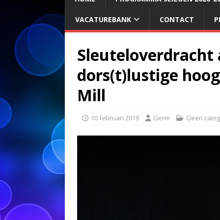
VACATUREBANK
CONTACT
P
Sleuteloverdracht
dors(t)lustige hoo
Mill
10 februari 2019
Germ
Geen categ