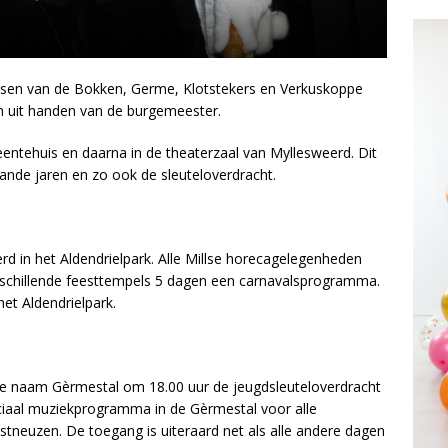
essen van de Bokken, Germe, Klotstekers en Verkuskoppe
en uit handen van de burgemeester.
eentehuis en daarna in de theaterzaal van Myllesweerd. Dit
gaande jaren en zo ook de sleuteloverdracht.
erd in het Aldendrielpark. Alle Millse horecagelegenheden
erschillende feesttempels 5 dagen een carnavalsprogramma.
et Aldendrielpark.
 de naam Gèrmestal om 18.00 uur de jeugdsleuteloverdracht
ciaal muziekprogramma in de Gèrmestal voor alle
stneuzen. De toegang is uiteraard net als alle andere dagen