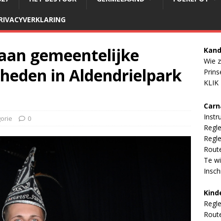
RIVACYVERKLARING
 aan gemeentelijke
Kand
Wie z
gheden in Aldendrielpark
Prins
KLIK
Carn
Instr
orie
0
Regl
Regle
Rout
Te wi
Inschr
Kind
Regl
Rout