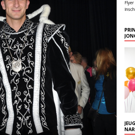
Flyer
Inschr
PRIN
JONG
JEU
NARR