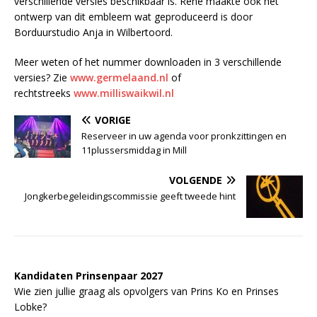
verschillende versies beschikbaar is. René maakte ook het
ontwerp van dit embleem wat geproduceerd is door
Borduurstudio Anja in Wilbertoord.
Meer weten of het nummer downloaden in 3 verschillende
versies? Zie
www.germelaand.nl
of
rechtstreeks
www.milliswaikwil.nl
VORIGE
Reserveer in uw agenda voor pronkzittingen en
11plussersmiddag in Mill
VOLGENDE
Jongkerbegeleidingscommissie geeft tweede hint
Kandidaten Prinsenpaar 20
2
7
Wie zien jullie graag als opvolgers van Prins Ko en Prinses
Lobke?