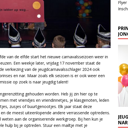
Flyer
Inschr
PRIN
JONG
lfde van de elfde start het nieuwe carnavalsseizoen weer in
tneuzen. Een weekje later, vrijdag 17 november staat de
 verkiezing van de jeugdcarnavalsschlager 2024 ook
prinses en nar. Maar zoals elk seizoen is er ook weer een
issie op zoek is naar jeugdig talent!
ngerenzitting gehouden worden. Heb jij zin hier op te
amen met vriendjes en vriendinnetjes, je klasgenoten, leden
jes, zusjes of buurtgenootjes. Elk jaar staat deze
es en de meest uiteenlopende andere verrassende optredens.
JEU
l weten aan de organiserende werkgroep. Bij hen kun je
NARR
e hulp bij je optreden. Stuur een mailtje met je