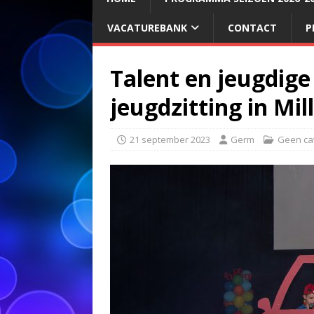
VACATUREBANK
CONTACT
P
Talent en jeugdige
jeugdzitting in Mill
21 september 2023
Germ
Geen ca