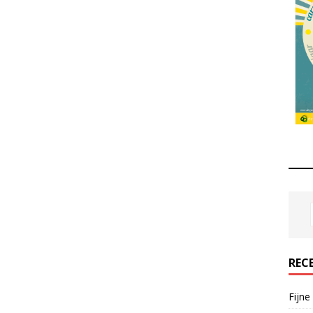
REC
Fijne