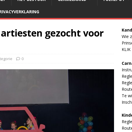
RIVACYVERKLARING
 artiesten gezocht voor
Kand
Wie z
Prins
KLIK
tegorie
0
Carn
Instr
Regl
Regle
Rout
Te wi
Inschr
Kind
Regl
Rout