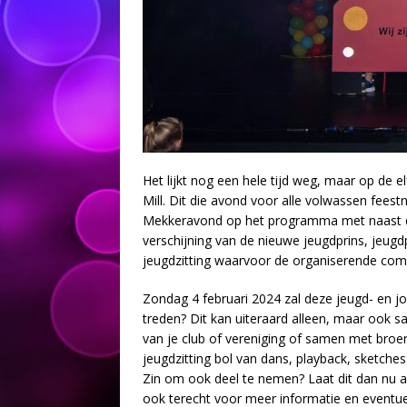
Het lijkt nog een hele tijd weg, maar op de e
Mill. Dit die avond voor alle volwassen fees
Mekkeravond op het programma met naast de
verschijning van de nieuwe jeugdprins, jeugd
jeugdzitting waarvoor de organiserende comm
Zondag 4 februari 2024 zal deze jeugd- en jo
treden? Dit kan uiteraard alleen, maar ook s
van je club of vereniging of samen met broert
jeugdzitting bol van dans, playback, sketch
Zin om ook deel te nemen? Laat dit dan nu a
ook terecht voor meer informatie en eventuel