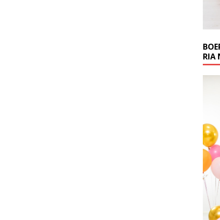
BOE
RIA 