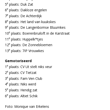
e
5
plaats: Duk Zat
e
6
plaats: Dakloze engelen
e
7
plaats: De Achterdijk
e
8
plaats: Het land van kuukskes
e
9
plaats: De Langenbomse Bluumkes
e
10
plaats: Boerenbruiloft in de Karstraat
e
11
plaats: Huppelk*tjes
e
12
plaats: De Zonnebloemen
e
13
plaats: 7IP Vrouwkes
Gemotoriseerd
e
1
plaats: CV Ut stelt niks veur
e
2
plaats: CV Tietzat
e
3
plaats: Fam Ven Club
e
4
plaats: Niks werd
e
5
plaats: Hendig zat
e
6
plaats: Altiet Schik
Foto: Monique van Erkelens