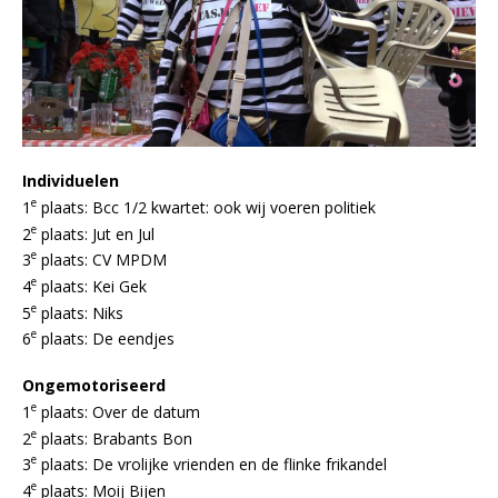
Individuelen
e
1
plaats: Bcc 1/2 kwartet: ook wij voeren politiek
e
2
plaats: Jut en Jul
e
3
plaats: CV MPDM
e
4
plaats: Kei Gek
e
5
plaats: Niks
e
6
plaats: De eendjes
Ongemotoriseerd
e
1
plaats: Over de datum
e
2
plaats: Brabants Bon
e
3
plaats: De vrolijke vrienden en de flinke frikandel
e
4
plaats: Moij Bijen