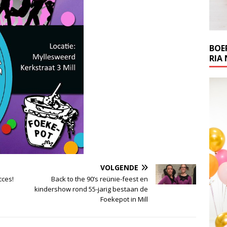
BOE
RIA 
VOLGENDE
ces!
Back to the 90’s reünie-feest en
kindershow rond 55-jarig bestaan de
Foekepot in Mill