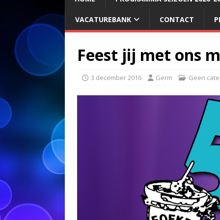
VACATUREBANK
CONTACT
P
Feest jij met ons 
3 december 2016
Germ
Geen cate