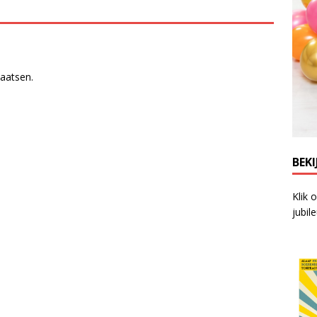
laatsen.
BEKI
Klik 
jubil