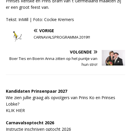
Prinses Renske en Prins Bram van ’t Gèrmelaand maakten zij
er een groot feest van.
Tekst: InMill | Foto: Cockie Kremers
VORIGE
CARNAVALSPROGRAMMA 2019!!!
VOLGENDE
Boer Ties en Boerin Anna zitten op het puntje van
hun stro!
Kandidaten Prinsenpaar 20
2
7
Wie zien jullie graag als opvolgers van Prins Ko en Prinses
Lobke?
KLIK HIER
Carnavalsoptocht 2026
Instructie inschrijven optocht 2026