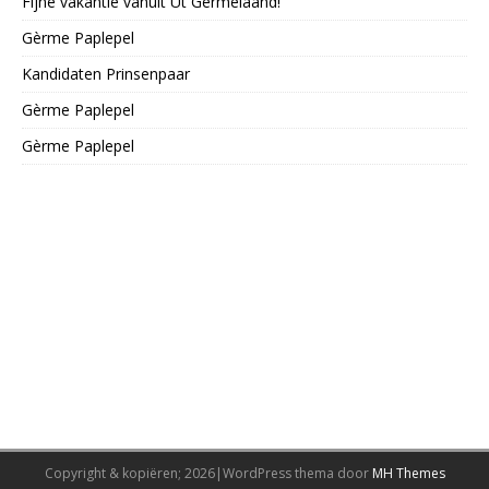
Fijne vakantie vanuit Ut Gèrmelaand!
Gèrme Paplepel
Kandidaten Prinsenpaar
Gèrme Paplepel
Gèrme Paplepel
Copyright & kopiëren; 2026|WordPress thema door
MH Themes