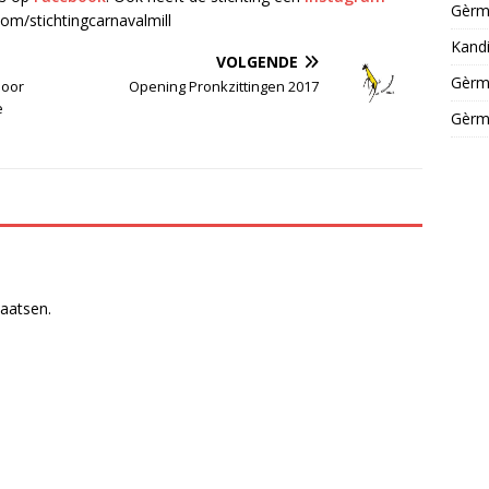
Gèrm
om/stichtingcarnavalmill
Kandi
VOLGENDE
Gèrm
door
Opening Pronkzittingen 2017
e
Gèrm
laatsen.