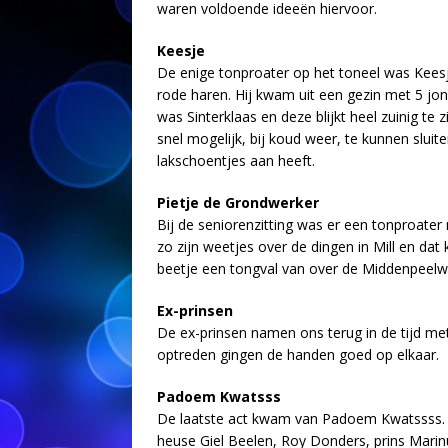
waren voldoende ideeën hiervoor.
Keesje
De enige tonproater op het toneel was Keesj
rode haren. Hij kwam uit een gezin met 5 jon
was Sinterklaas en deze blijkt heel zuinig te 
snel mogelijk, bij koud weer, te kunnen sluit
lakschoentjes aan heeft.
Pietje de Grondwerker
Bij de seniorenzitting was er een tonproater 
zo zijn weetjes over de dingen in Mill en d
beetje een tongval van over de Middenpeelw
Ex-prinsen
De ex-prinsen namen ons terug in de tijd met 
optreden gingen de handen goed op elkaar.
Padoem Kwatsss
De laatste act kwam van Padoem Kwatssss. 
heuse Giel Beelen, Roy Donders, prins Mar