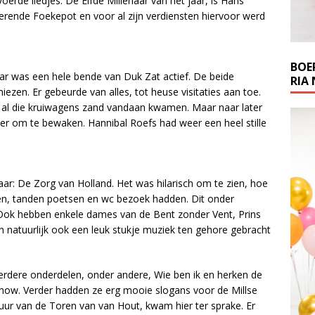
voerde liedjes. De Elfde Millenaar van het jaar, is Hans
ilerende Foekepot en voor al zijn verdiensten hiervoor werd
BOE
ar was een hele bende van Duk Zat actief. De beide
RIA 
ezen. Er gebeurde van alles, tot heuse visitaties aan toe.
al die kruiwagens zand vandaan kwamen. Maar naar later
r om te bewaken. Hannibal Roefs had weer een heel stille
r: De Zorg van Holland. Het was hilarisch om te zien, hoe
en, tanden poetsen en wc bezoek hadden. Dit onder
 Ook hebben enkele dames van de Bent zonder Vent, Prins
n natuurlijk ook een leuk stukje muziek ten gehore gebracht
rdere onderdelen, onder andere, Wie ben ik en herken de
ow. Verder hadden ze erg mooie slogans voor de Millse
uur van de Toren van van Hout, kwam hier ter sprake. Er