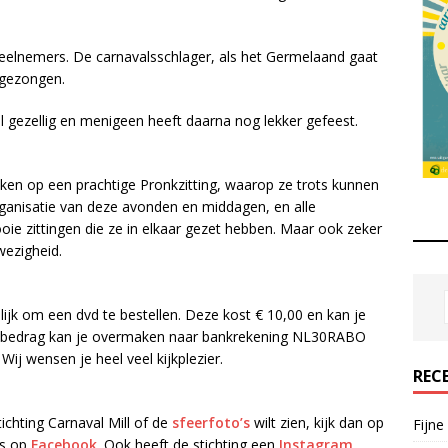
 deelnemers. De carnavalsschlager, als het Germelaand gaat
 gezongen.
 gezellig en menigeen heeft daarna nog lekker gefeest.
ijken op een prachtige Pronkzitting, waarop ze trots kunnen
 organisatie van deze avonden en middagen, en alle
ie zittingen die ze in elkaar gezet hebben. Maar ook zeker
wezigheid.
ijk om een dvd te bestellen. Deze kost € 10,00 en kan je
Dit bedrag kan je overmaken naar bankrekening NL30RABO
 Wij wensen je heel veel kijkplezier.
REC
ichting Carnaval Mill of de
sfeerfoto’s
wilt zien, kijk dan op
Fijne
ns op
Facebook
. Ook heeft de stichting een
Instagram