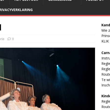
RIVACYVERKLARING
l
Kand
Wie z
Prins
rie
0
KLIK
Carn
Instr
Regl
Regle
Rout
Te wi
Inschr
Kind
Regl
Rout