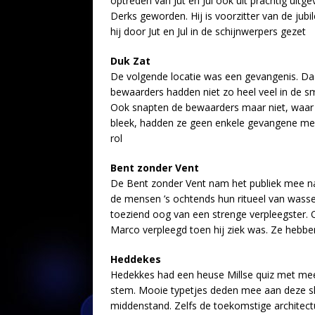
optreden van Jut en Jul ook uit prachtig uitge
Derks geworden. Hij is voorzitter van de jub
hij door Jut en Jul in de schijnwerpers gezet
Duk Zat
De volgende locatie was een gevangenis. Da
bewaarders hadden niet zo heel veel in de smi
Ook snapten de bewaarders maar niet, waar 
bleek, hadden ze geen enkele gevangene mee
rol
Bent zonder Vent
De Bent zonder Vent nam het publiek mee naa
de mensen ’s ochtends hun ritueel van wass
toeziend oog van een strenge verpleegster.
Marco verpleegd toen hij ziek was. Ze hebbe
Heddekes
Hedekkes had een heuse Millse quiz met mee
stem. Mooie typetjes deden mee aan deze sh
middenstand. Zelfs de toekomstige architect