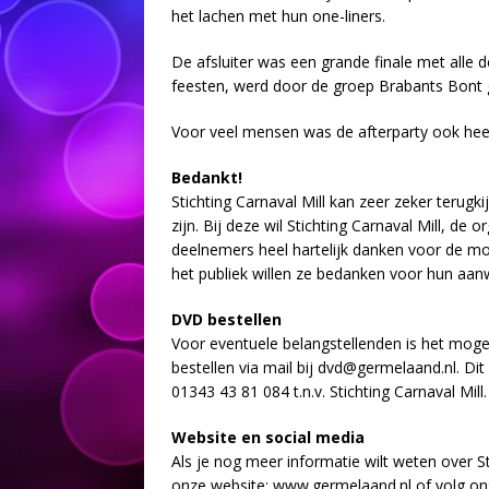
het lachen met hun one-liners.
De afsluiter was een grande finale met alle
feesten, werd door de groep Brabants Bont
Voor veel mensen was de afterparty ook heel
Bedankt!
Stichting Carnaval Mill kan zeer zeker terugk
zijn. Bij deze wil Stichting Carnaval Mill, de
deelnemers heel hartelijk danken voor de moo
het publiek willen ze bedanken voor hun aan
DVD bestellen
Voor eventuele belangstellenden is het mogel
bestellen via mail bij dvd@germelaand.nl. 
01343 43 81 084 t.n.v. Stichting Carnaval Mill.
Website en social media
Als je nog meer informatie wilt weten over St
onze website: www.germelaand.nl of volg o