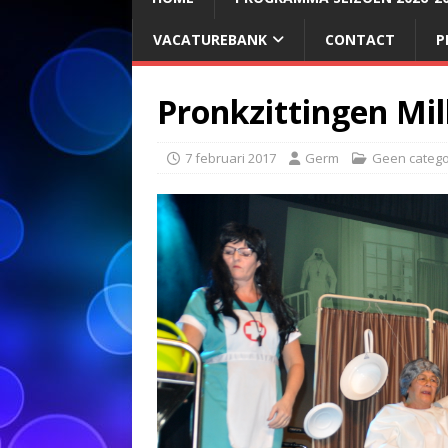
VACATUREBANK
CONTACT
P
Pronkzittingen Mil
7 februari 2017
Germ
Geen catego