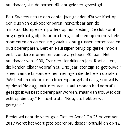
bruidspaar, zijn de namen 40 jaar geleden gevestigd.
Paul Sweens richtte een aantal jaar geleden d’Auwe Kant op,
een club van oud-boerenparen, herkenbaar aan de
miniatuurklompen en -poffers op hun kleding. De club komt
nog regelmatig bij elkaar om terug te blikken op memorabele
momenten en acteert nog vaak als brug tussen commissie en
oud-boerenparen. Bert en Paul kijken terug op gekke, mooie
en bijzondere momenten van de afgelopen 40 jaar. “Het
bruidspaar van 1980, Francien Hendriks en Jack Rooijakkers,
die kenden elkaar vooraf niet. Drie jaar later zijn ze getrouwd,”
is één van de bijzondere herinneringen die de heren ophalen.
“We hebben ook ooit een boerenpaar gehad dat getrouwd is
op diezelfde dag,” vult Bert aan. “Paul Toonen had vooraf al
gezegd: ik wil best boerenpaar worden, maar dan trouw ik ook
echt op die dag.” Hij lacht trots: “Nou, dat hebben we
geregeld.”
Benieuwd naar de veertigste Ties en Anna? Op 25 november
2017 wordt het veertigste boerenbruidspaar onthuld en op 12