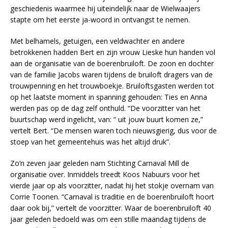
geschiedenis waarmee hij uiteindelijk naar de Wielwaajers
stapte om het eerste ja-woord in ontvangst te nemen.
Met belhamels, getuigen, een veldwachter en andere
betrokkenen hadden Bert en zijn vrouw Lieske hun handen vol
aan de organisatie van de boerenbruiloft. De zoon en dochter
van de familie Jacobs waren tijdens de bruiloft dragers van de
trouwpenning en het trouwboekje. Bruiloftsgasten werden tot
op het laatste moment in spanning gehouden: Ties en Anna
werden pas op de dag zelf onthuld. “De voorzitter van het
buurtschap werd ingelicht, van: “ uit jouw buurt komen ze,”
vertelt Bert. “De mensen waren toch nieuwsgierig, dus voor de
stoep van het gemeentehuis was het altijd druk”.
Zo’n zeven jaar geleden nam Stichting Carnaval Mill de
organisatie over. Inmiddels treedt Koos Nabuurs voor het
vierde jaar op als voorzitter, nadat hij het stokje overnam van
Corrie Toonen. “Carnaval is traditie en de boerenbruiloft hoort
daar ook bij,” vertelt de voorzitter. Waar de boerenbruiloft 40
jaar geleden bedoeld was om een stille maandag tijdens de