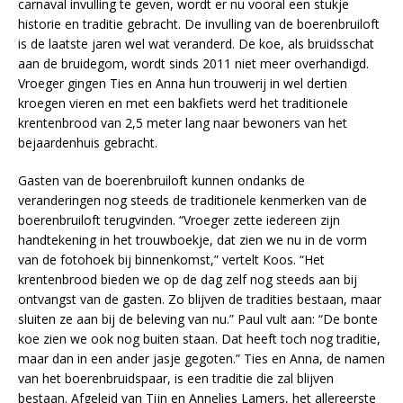
carnaval invulling te geven, wordt er nu vooral een stukje
historie en traditie gebracht. De invulling van de boerenbruiloft
is de laatste jaren wel wat veranderd. De koe, als bruidsschat
aan de bruidegom, wordt sinds 2011 niet meer overhandigd.
Vroeger gingen Ties en Anna hun trouwerij in wel dertien
kroegen vieren en met een bakfiets werd het traditionele
krentenbrood van 2,5 meter lang naar bewoners van het
bejaardenhuis gebracht.
Gasten van de boerenbruiloft kunnen ondanks de
veranderingen nog steeds de traditionele kenmerken van de
boerenbruiloft terugvinden. “Vroeger zette iedereen zijn
handtekening in het trouwboekje, dat zien we nu in de vorm
van de fotohoek bij binnenkomst,” vertelt Koos. “Het
krentenbrood bieden we op de dag zelf nog steeds aan bij
ontvangst van de gasten. Zo blijven de tradities bestaan, maar
sluiten ze aan bij de beleving van nu.” Paul vult aan: “De bonte
koe zien we ook nog buiten staan. Dat heeft toch nog traditie,
maar dan in een ander jasje gegoten.” Ties en Anna, de namen
van het boerenbruidspaar, is een traditie die zal blijven
bestaan. Afgeleid van Tijn en Annelies Lamers, het allereerste