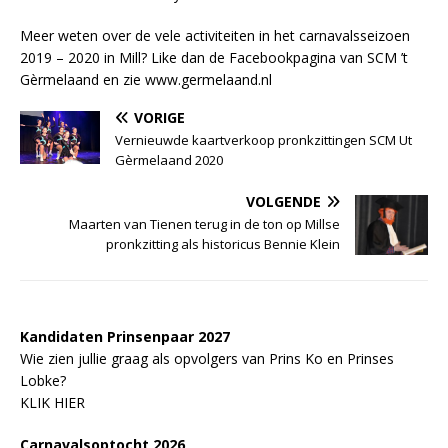
Meer weten over de vele activiteiten in het carnavalsseizoen
2019 – 2020 in Mill? Like dan de Facebookpagina van SCM ’t
Gèrmelaand en zie www.germelaand.nl
VORIGE
Vernieuwde kaartverkoop pronkzittingen SCM Ut
Gèrmelaand 2020
VOLGENDE
Maarten van Tienen terug in de ton op Millse
pronkzitting als historicus Bennie Klein
Kandidaten Prinsenpaar 20
2
7
Wie zien jullie graag als opvolgers van Prins Ko en Prinses
Lobke?
KLIK HIER
Carnavalsoptocht 2026