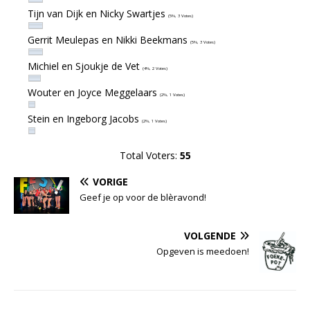
Tijn van Dijk en Nicky Swartjes
(5%, 3 Votes)
Gerrit Meulepas en Nikki Beekmans
(5%, 3 Votes)
Michiel en Sjoukje de Vet
(4%, 2 Votes)
Wouter en Joyce Meggelaars
(2%, 1 Votes)
Stein en Ingeborg Jacobs
(2%, 1 Votes)
Total Voters:
55
VORIGE
Geef je op voor de blèravond!
VOLGENDE
Opgeven is meedoen!