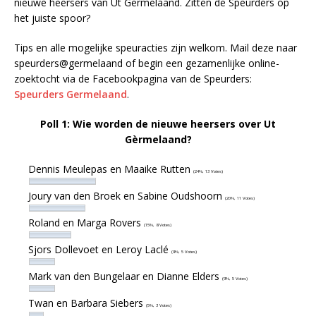
nieuwe heersers van Ut Germelaand. Zitten de Speurders op
het juiste spoor?
Tips en alle mogelijke speuracties zijn welkom. Mail deze naar
speurders@germelaand of begin een gezamenlijke online-
zoektocht via de Facebookpagina van de Speurders:
Speurders Germelaand
.
Poll 1: Wie worden de nieuwe heersers over Ut
Gèrmelaand?
Dennis Meulepas en Maaike Rutten
(24%, 13 Votes)
Joury van den Broek en Sabine Oudshoorn
(20%, 11 Votes)
Roland en Marga Rovers
(15%, 8 Votes)
Sjors Dollevoet en Leroy Laclé
(9%, 5 Votes)
Mark van den Bungelaar en Dianne Elders
(9%, 5 Votes)
Twan en Barbara Siebers
(5%, 3 Votes)