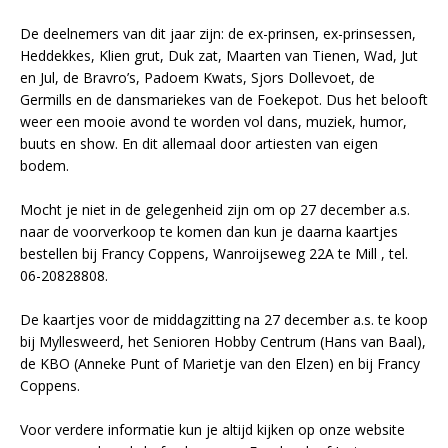
De deelnemers van dit jaar zijn: de ex-prinsen, ex-prinsessen,
Heddekkes, Klien grut, Duk zat, Maarten van Tienen, Wad, Jut
en Jul, de Bravro’s, Padoem Kwats, Sjors Dollevoet, de
Germills en de dansmariekes van de Foekepot. Dus het belooft
weer een mooie avond te worden vol dans, muziek, humor,
buuts en show. En dit allemaal door artiesten van eigen
bodem.
Mocht je niet in de gelegenheid zijn om op 27 december a.s.
naar de voorverkoop te komen dan kun je daarna kaartjes
bestellen bij Francy Coppens, Wanroijseweg 22A te Mill , tel.
06-20828808.
De kaartjes voor de middagzitting na 27 december a.s. te koop
bij Myllesweerd, het Senioren Hobby Centrum (Hans van Baal),
de KBO (Anneke Punt of Marietje van den Elzen) en bij Francy
Coppens.
Voor verdere informatie kun je altijd kijken op onze website